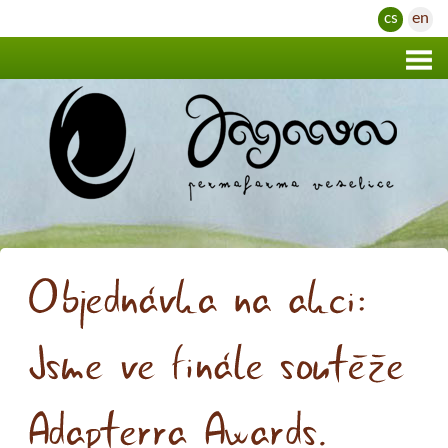
cs
en