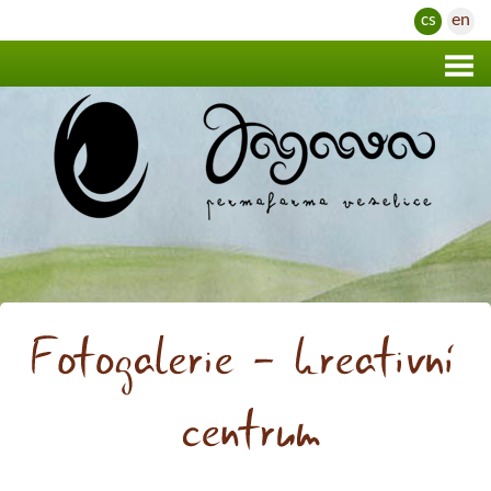
cs
en